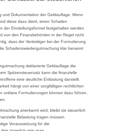
ung und Dokumentation der Geldauflage. Wenn
und diese dazu dient, einen Schaden
n der Einstellungsformel festgehalten werden.
rd von den Finanzbehörden in der Regel nicht
tig, dass der Verteidiger bei der Formulierung
s die Schadenswiedergutmachung klar benannt
ergutmachung deklarierte Geldauflage die
nem Spitzensteuersatz kann die finanzielle
roffene eine deutliche Entlastung darstellt.
rkeit hängt von einer sorgfältigen rechtlichen
r unklare Formulierungen können dazu führen,
en.
machung anerkannt wird, bleibt sie steuerlich
finanzielle Belastung tragen müssen.
ndige Voraussetzung für die
dies ärgerlich sein mag.