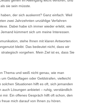
Details gehen im Alleingang leicht verloren, und
 als sie sein müsste.
 haben, der sich auskennt? Ganz einfach: Weil
etzten zwei Jahrzehnten unzählige Verfahren
plexe. Dabei habe ich immer wieder erlebt, wie
ß: Jemand kümmert sich um meine Interessen.
munikation, stehe Ihnen mit klaren Antworten
ngenutzt bleibt. Das bedeutet nicht, dass wir
strategisch vorgehen. Mein Ziel ist es, dass Sie
hen Thema und weiß nicht genau, wie man
 um Geldauflagen oder Geldstrafen, vielleicht
 solchen Situationen hilft es oft, sich jemanden
rn auch Lösungen anbietet – ruhig, verständlich
i mir. Ein offenes Gespräch hilft oft schon, den
h freue mich darauf von Ihnen zu hören.