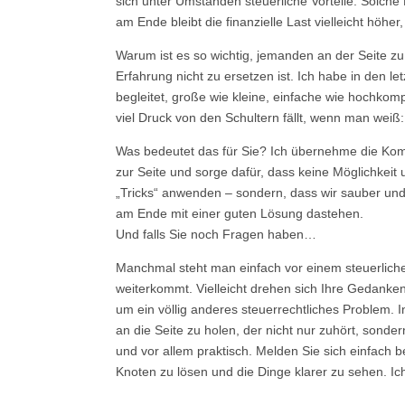
sich unter Umständen steuerliche Vorteile. Solche 
am Ende bleibt die finanzielle Last vielleicht höher,
Warum ist es so wichtig, jemanden an der Seite zu
Erfahrung nicht zu ersetzen ist. Ich habe in den l
begleitet, große wie kleine, einfache wie hochkom
viel Druck von den Schultern fällt, wenn man wei
Was bedeutet das für Sie? Ich übernehme die Kom
zur Seite und sorge dafür, dass keine Möglichkeit u
„Tricks“ anwenden – sondern, dass wir sauber und 
am Ende mit einer guten Lösung dastehen.
Und falls Sie noch Fragen haben…
Manchmal steht man einfach vor einem steuerlic
weiterkommt. Vielleicht drehen sich Ihre Gedanken
um ein völlig anderes steuerrechtliches Problem. In
an die Seite zu holen, der nicht nur zuhört, sonde
und vor allem praktisch. Melden Sie sich einfach be
Knoten zu lösen und die Dinge klarer zu sehen. Ic