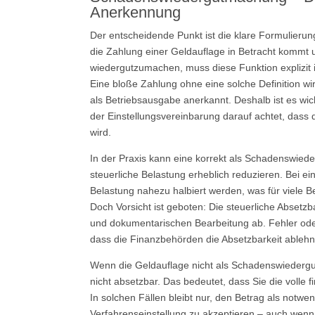
Anerkennung
Der entscheidende Punkt ist die klare Formulier
die Zahlung einer Geldauflage in Betracht kommt 
wiedergutzumachen, muss diese Funktion explizit i
Eine bloße Zahlung ohne eine solche Definition wi
als Betriebsausgabe anerkannt. Deshalb ist es wich
der Einstellungsvereinbarung darauf achtet, das
wird.
In der Praxis kann eine korrekt als Schadenswied
steuerliche Belastung erheblich reduzieren. Bei ei
Belastung nahezu halbiert werden, was für viele Bet
Doch Vorsicht ist geboten: Die steuerliche Absetzba
und dokumentarischen Bearbeitung ab. Fehler ode
dass die Finanzbehörden die Absetzbarkeit ablehn
Wenn die Geldauflage nicht als Schadenswiedergut
nicht absetzbar. Das bedeutet, dass Sie die volle 
In solchen Fällen bleibt nur, den Betrag als notwe
Verfahrenseinstellung zu akzeptieren – auch wenn 