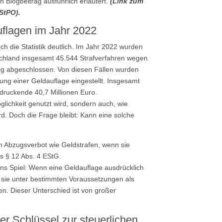
 Blogbeitrag ausführlich erläutert.
(Link zum
StPO).
uflagen im Jahr 2022
h die Statistik deutlich. Im Jahr 2022 wurden
schland insgesamt 45.544 Strafverfahren wegen
tig abgeschlossen. Von diesen Fällen wurden
g einer Geldauflage eingestellt. Insgesamt
ndruckende 40,7 Millionen Euro.
glichkeit genutzt wird, sondern auch, wie
ird. Doch die Frage bleibt: Kann eine solche
n Abzugsverbot wie Geldstrafen, wenn sie
us § 12 Abs. 4 EStG.
ns Spiel: Wenn eine Geldauflage ausdrücklich
 sie unter bestimmten Voraussetzungen als
n. Dieser Unterschied ist von großer
 Schlüssel zur steuerlichen