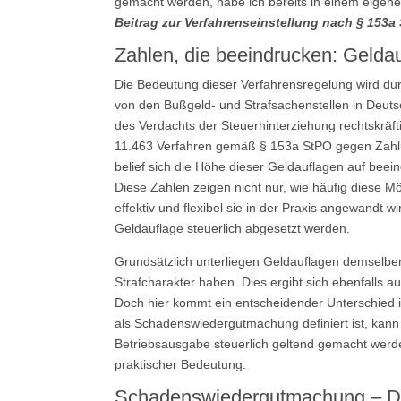
gemacht werden, habe ich bereits in einem eigenen
Beitrag zur Verfahrenseinstellung nach § 153a 
Zahlen, die beeindrucken: Gelda
Die Bedeutung dieser Verfahrensregelung wird durc
von den Bußgeld- und Strafsachenstellen in Deut
des Verdachts der Steuerhinterziehung rechtskräf
11.463 Verfahren gemäß § 153a StPO gegen Zahlun
belief sich die Höhe dieser Geldauflagen auf beei
Diese Zahlen zeigen nicht nur, wie häufig diese Mö
effektiv und flexibel sie in der Praxis angewandt w
Geldauflage steuerlich abgesetzt werden.
Grundsätzlich unterliegen Geldauflagen demselbe
Strafcharakter haben. Dies ergibt sich ebenfalls a
Doch hier kommt ein entscheidender Unterschied i
als Schadenswiedergutmachung definiert ist, kann
Betriebsausgabe steuerlich geltend gemacht werde
praktischer Bedeutung.
Schadenswiedergutmachung – Der