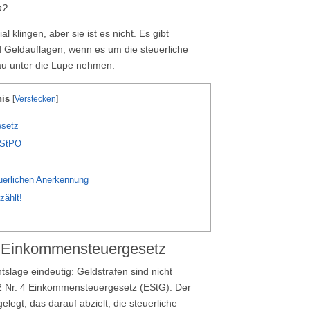
n?
al klingen, aber sie ist es nicht. Es gibt
 Geldauflagen, wenn es um die steuerliche
au unter die Lupe nehmen.
nis
[
Verstecken
]
esetz
a StPO
uerlichen Anerkennung
zählt!
m Einkommensteuergesetz
tslage eindeutig: Geldstrafen sind nicht
 12 Nr. 4 Einkommensteuergesetz (EStG). Der
legt, das darauf abzielt, die steuerliche